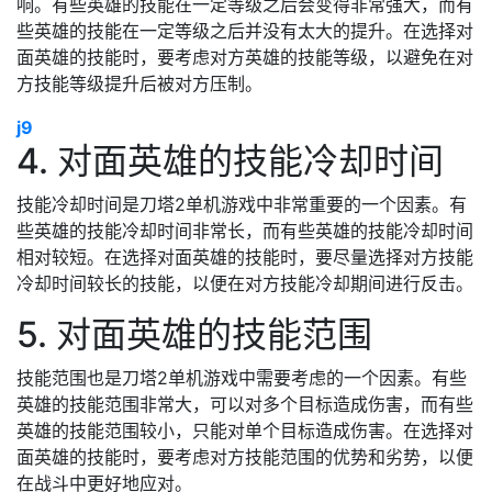
响。有些英雄的技能在一定等级之后会变得非常强大，而有
些英雄的技能在一定等级之后并没有太大的提升。在选择对
面英雄的技能时，要考虑对方英雄的技能等级，以避免在对
方技能等级提升后被对方压制。
j9
4. 对面英雄的技能冷却时间
技能冷却时间是刀塔2单机游戏中非常重要的一个因素。有
些英雄的技能冷却时间非常长，而有些英雄的技能冷却时间
相对较短。在选择对面英雄的技能时，要尽量选择对方技能
冷却时间较长的技能，以便在对方技能冷却期间进行反击。
5. 对面英雄的技能范围
技能范围也是刀塔2单机游戏中需要考虑的一个因素。有些
英雄的技能范围非常大，可以对多个目标造成伤害，而有些
英雄的技能范围较小，只能对单个目标造成伤害。在选择对
面英雄的技能时，要考虑对方技能范围的优势和劣势，以便
在战斗中更好地应对。