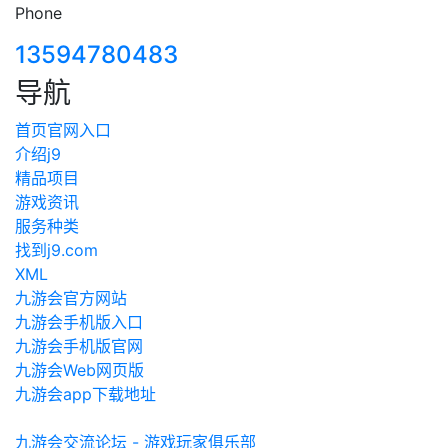
Phone
13594780483
导航
首页官网入口
介绍j9
精品项目
游戏资讯
服务种类
找到j9.com
XML
九游会官方网站
九游会手机版入口
九游会手机版官网
九游会Web网页版
九游会app下载地址
九游会交流论坛 - 游戏玩家俱乐部