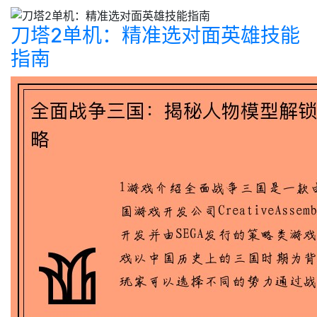
刀塔2单机：精准选对面英雄技能
指南