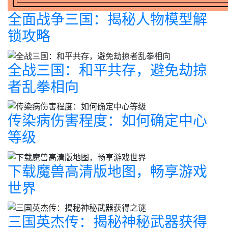
全面战争三国：揭秘人物模型解
锁攻略
全战三国：和平共存，避免劫掠
者乱拳相向
传染病伤害程度：如何确定中心
等级
下载魔兽高清版地图，畅享游戏
世界
三国英杰传：揭秘神秘武器获得