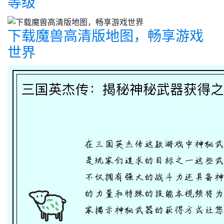
等级
下载魔兽高清版地图，畅享游戏
世界