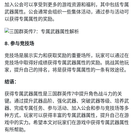
加入公会可以享受到更多的游戏资源和福利，其中包括专属
武器属性。公会通常会组织一些集体活动，通过参与活动可
以获得专属属性的奖励。
8. 参与竞技场
竞技场是展示实力和获取奖励的重要场所，玩家可以通过在
竞技场中取得好成绩获得专属武器属性的奖励。挑战其他玩
家，提升自己的排名，将是获得专属属性的一条有效途径。
结语：
获得专属武器属性是三国群英传7中提升角色战斗力的关
键。通过提升武器品阶、强化武器、突破武器等级、培养武
器、完成专属任务、参与活动、加入公会和参与竞技场等多
种方式，玩家可以获得丰富的专属武器属性，提升自己在游
戏中的实力。希望本文对玩家们在游戏中获得专属武器属性
有所帮助。