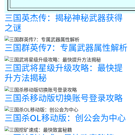
三国英杰传：揭秘神秘武器获得
之谜
三国群英传7：专属武器属性解析
三国武将星级升级攻略：最快提
升方法揭秘
三国杀移动版切换账号登录攻略
三国杀OL移动版：创公会为中心