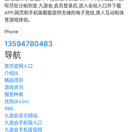
吹尽狂沙始到金.九游会,会员登录后,进入全站入口并下载
APP,网页和手机版都能提供无缝的电子竞技,真人互动和体
育游戏体验。
Phone
13594780483
导航
首页官网入口
介绍j9
精品项目
游戏资讯
服务种类
找到j9.com
XML
九游会官方网站
九游会手机版入口
九游会手机版官网